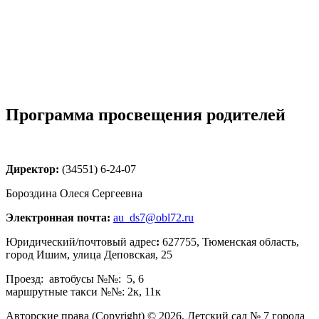
Программа просвещения родителей
Директор:
(34551) 6-24-07
Бороздина Олеся Сергеевна
Электронная почта:
au_ds7@obl72.ru
Юридический/почтовый адрес
:
627755, Тюменская область,
город Ишим, улица Деповская, 25
Проезд: автобусы №№: 5, 6
маршрутные такси №№: 2к, 11к
Авторские права (Copyright) © 2026, Детский сад № 7 города