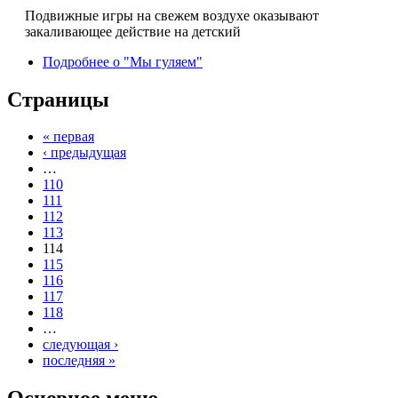
Подвижные игры на свежем воздухе оказывают
закаливающее действие на детский
Подробнее
о "Мы гуляем"
Страницы
« первая
‹ предыдущая
…
110
111
112
113
114
115
116
117
118
…
следующая ›
последняя »