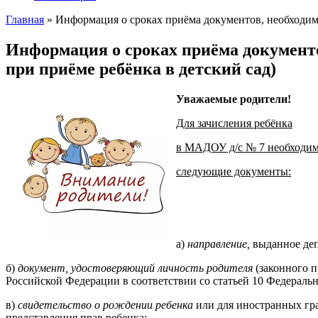
Главная
» Информация о сроках приёма документов, необходимы
Вы здесь
Информация о сроках приёма документ
при приёме ребёнка в детский сад)
Уважаемые родители!
Для зачисления ребёнка
в МАДОУ д/с № 7 необход
следующие документы:
а)
направление,
выданное де
б)
документ, удостоверяющий личность родителя
(законного 
Российской Федерации в соответствии со статьей 10 Федераль
в)
свидетельство о рождении ребенка
или для иностранных гра
представления прав ребенка;