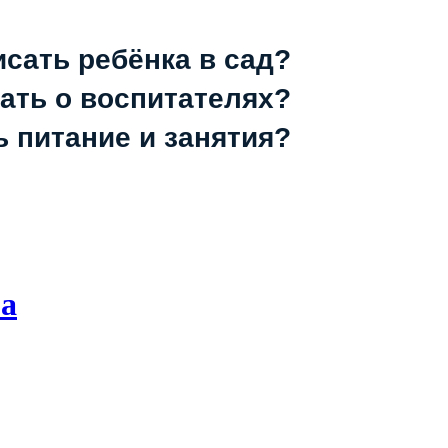
исать ребёнка в сад?
зать о воспитателях?
ь питание и занятия?
ма