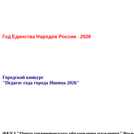
Год Единства Народов России - 2026
Городской конкурс
"Педагог года города Ишима-2026"
ФБУЗ "Центр гигиенического образования населения" Росп