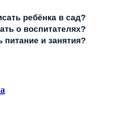
исать ребёнка в сад?
зать о воспитателях?
ь питание и занятия?
ма