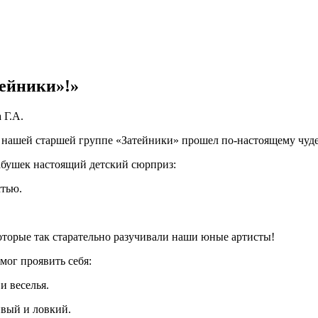
тейники»!»
 Г.А.
в нашей старшей группе «Затейники» прошел по-настоящему чуд
бушек настоящий детский сюрприз:
стью.
которые так старательно разучивали наши юные артисты!
мог проявить себя:
и веселья.
вый и ловкий.