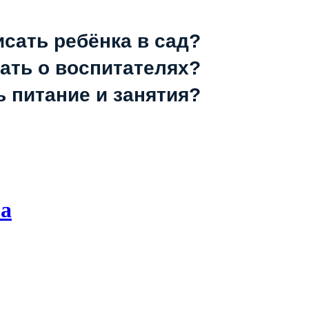
исать ребёнка в сад?
зать о воспитателях?
ь питание и занятия?
ма