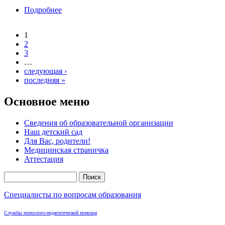
Подробнее
о «Блокадная ласточка — вестник Победы»
1
Страницы
2
3
…
следующая ›
последняя »
Основное меню
Сведения об образовательной организации
Наш детский сад
Для Вас, родители!
Медицинская страничка
Аттестация
Поиск
Форма поиска
Специалисты по вопросам образования
Службы психолого-педагогической помощи