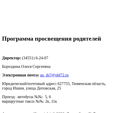
Программа просвещения родителей
Директор:
(34551) 6-24-07
Бороздина Олеся Сергеевна
Электронная почта:
au_ds7@obl72.ru
Юридический/почтовый адрес
:
627755, Тюменская область,
город Ишим, улица Деповская, 25
Проезд: автобусы №№: 5, 6
маршрутные такси №№: 2к, 11к