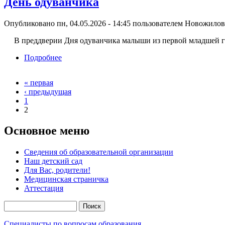
День одуванчика
Опубликовано пн, 04.05.2026 - 14:45 пользователем
Новожилова
В преддверии Дня одуванчика малыши из первой младшей 
Подробнее
о День одуванчика
« первая
Страницы
‹ предыдущая
1
2
Основное меню
Сведения об образовательной организации
Наш детский сад
Для Вас, родители!
Медицинская страничка
Аттестация
Поиск
Форма поиска
Специалисты по вопросам образования