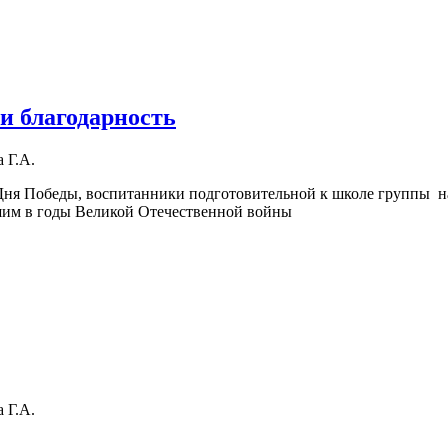
и благодарность
 Г.А.
Дня Победы, воспитанники подготовительной к школе группы на
шим в годы Великой Отечественной войны
ы: память и благодарность
 Г.А.