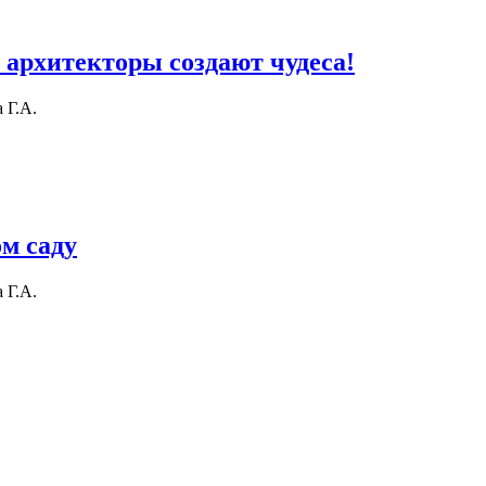
 архитекторы создают чудеса!
 Г.А.
екторы создают чудеса!
м саду
 Г.А.
ду