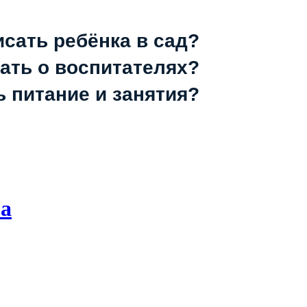
исать ребёнка в сад?
зать о воспитателях?
ь питание и занятия?
ма