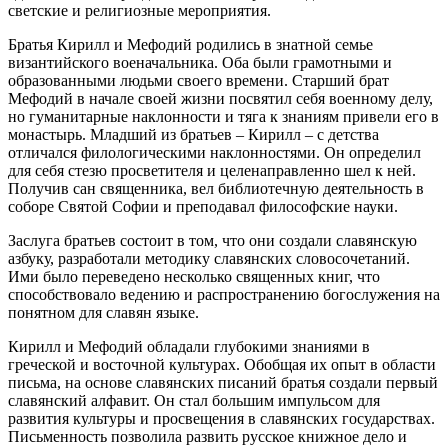
светские и религиозные мероприятия.
Братья Кирилл и Мефодий родились в знатной семье
византийского военачальника. Оба были грамотными и
образованными людьми своего времени. Старший брат
Мефодий в начале своей жизни посвятил себя военному делу,
но гуманитарные наклонности и тяга к знаниям привели его в
монастырь. Младший из братьев – Кирилл – с детства
отличался филологическими наклонностями. Он определил
для себя стезю просветителя и целенаправленно шел к ней.
Получив сан священника, вел библиотечную деятельность в
соборе Святой Софии и преподавал философские науки.
Заслуга братьев состоит в том, что они создали славянскую
азбуку, разработали методику славянских словосочетаний.
Ими было переведено несколько священных книг, что
способствовало ведению и распространению богослужения на
понятном для славян языке.
Кирилл и Мефодий обладали глубокими знаниями в
греческой и восточной культурах. Обобщая их опыт в области
письма, на основе славянских писаний братья создали первый
славянский алфавит. Он стал большим импульсом для
развития культуры и просвещения в славянских государствах.
Письменность позволила развить русское книжное дело и