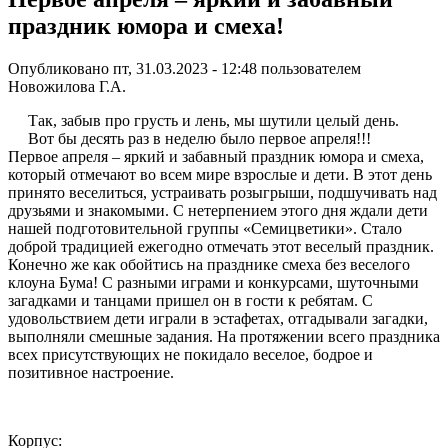
праздник юмора и смеха!
Опубликовано пт, 31.03.2023 - 12:48 пользователем
Новожилова Г.А.
Так, забыв про грусть и лень, мы шутили целый день.
Вот бы десять раз в неделю было первое апреля!!!
Первое апреля – яркий и забавный праздник юмора и смеха,
который отмечают во всем мире взрослые и дети. В этот день
принято веселиться, устраивать розыгрыши, подшучивать над
друзьями и знакомыми. С нетерпением этого дня ждали дети
нашей подготовительной группы «Семицветики». Стало
доброй традицией ежегодно отмечать этот веселый праздник.
Конечно же как обойтись на празднике смеха без веселого
клоуна Бума! С разными играми и конкурсами, шуточными
загадками и танцами пришел он в гости к ребятам. С
удовольствием дети играли в эстафетах, отгадывали загадки,
выполняли смешные задания. На протяжении всего праздника
всех присутствующих не покидало веселое, бодрое и
позитивное настроение.
Корпус: