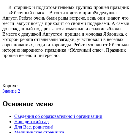
В старших и подготовительных группах прошел праздник
«Яблочный спас». В гости к детям пришёл дедушка
Август. Ребята очень были рады встрече, ведь они знают, что
месяц август всегда приходит со своими подарками. А самый
долгожданный подарок - это ароматные и сладкие яблоки.
Вместе с дедушкой Августом пришла и молодая Яблонька, с
которой ребята отгадывали загадки, участвовали в весёлых
соревнованиях, водили хороводы. Ребята узнали от Яблоньки
историю народного праздника «Яблочный спас». Праздник
прошёл весело и интересно.
Корпус:
Здание 2
Основное меню
Сведения об образовательной организации
Наш детский сад
Для Вас, родители!
Медицинская страничка