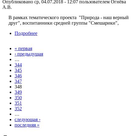
Опубликовано ср, 04.07.2018 - 12:07 пользователем
Огнёва
А.В.
В рамках тематического проекта "Природа - наш верный
друг", воспитанники средней группы "Смешарики",
Подробнее
о Природа-наш верный друг
« первая
Страницы
‹ предыдущая
…
344
345
346
347
348
349
350
351
352
…
следующая ›
последняя »