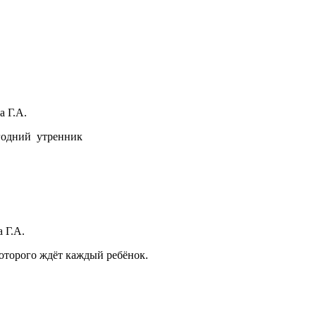
 Г.А.
годний утренник
 Г.А.
оторого ждёт каждый ребёнок.