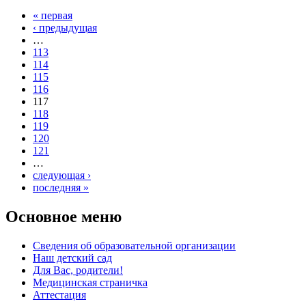
« первая
Страницы
‹ предыдущая
…
113
114
115
116
117
118
119
120
121
…
следующая ›
последняя »
Основное меню
Сведения об образовательной организации
Наш детский сад
Для Вас, родители!
Медицинская страничка
Аттестация