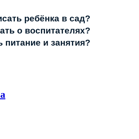
исать ребёнка в сад?
зать о воспитателях?
ь питание и занятия?
ма