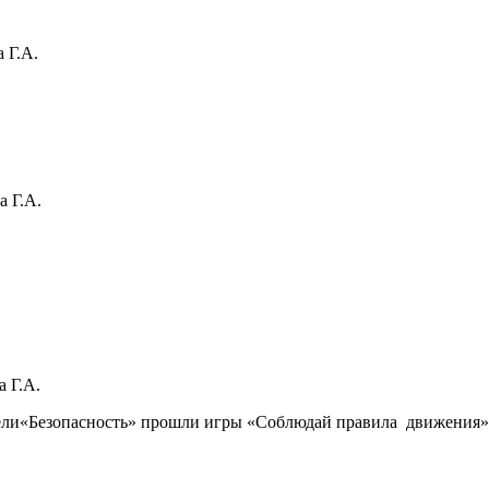
 Г.А.
 Г.А.
 Г.А.
ели«Безопасность» прошли игры «Соблюдай правила движения»