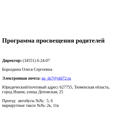
Программа просвещения родителей
Директор:
(34551) 6-24-07
Бороздина Олеся Сергеевна
Электронная почта:
au_ds7@obl72.ru
Юридический/почтовый адрес
:
627755, Тюменская область,
город Ишим, улица Деповская, 25
Проезд: автобусы №№: 5, 6
маршрутные такси №№: 2к, 11к